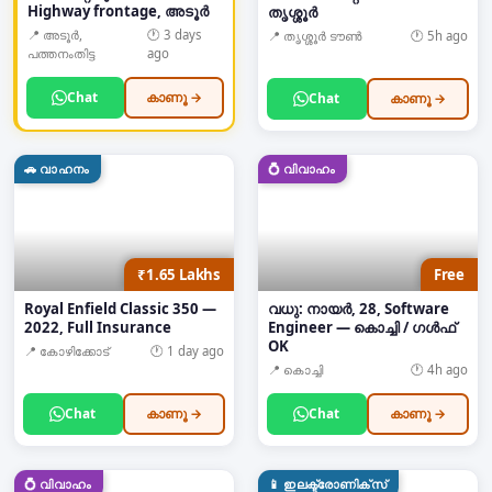
Highway frontage, അടൂർ
തൃശ്ശൂർ
📍
അടൂർ,
🕐
3 days
📍
തൃശ്ശൂർ ടൗൺ
🕐
5h ago
പത്തനംതിട്ട
ago
Chat
കാണൂ →
Chat
കാണൂ →
🚗
വാഹനം
💍
വിവാഹം
₹1.65 Lakhs
Free
Royal Enfield Classic 350 —
വധു: നായർ, 28, Software
2022, Full Insurance
Engineer — കൊച്ചി / ഗൾഫ്
OK
📍
കോഴിക്കോട്
🕐
1 day ago
📍
കൊച്ചി
🕐
4h ago
Chat
കാണൂ →
Chat
കാണൂ →
💍
വിവാഹം
📱
ഇലക്ട്രോണിക്സ്