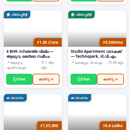
🏠
പ്രോപ്പർട്ടി
🏠
പ്രോപ്പർട്ടി
₹1.85 Crore
₹9,500/mo
4 BHK സ്വതന്ത്ര വില്ല —
Studio Apartment വാടകക്ക്
ആലുവ, മെട്രോ സമീപം
— Technopark, ടി.വി.എം
📍
ആലുവ,
🕐
1 day
📍
കഴക്കൂട്ടം, ടി.വി.എം
🕐
6h ago
എറണാകുളം
ago
Chat
കാണൂ →
Chat
കാണൂ →
🚗
വാഹനം
🚗
വാഹനം
₹1,55,000
₹6.4 Lakhs