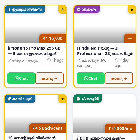
📱
ഇലക്ട്രോണിക്സ്
💍
വിവാഹം
⭐
⭐
₹1,15,000
—
iPhone 15 Pro Max 256 GB
Hindu Nair വധു — IT
— 3 മാസം ഉപയോഗിച്ചത്
Professional, 28, ബാംഗ്ലൂർ
📍
തിരുവനന്തപുരം
🕐
1h ago
📍
ബാംഗ്ലൂർ (sw.
🕐
1 day
കോട്ടയം)
ago
Chat
കാണൂ →
Chat
കാണൂ →
🏠
പ്രോപ്പർട്ടി
🌾
കൃഷി / ഭൂമി
⭐
₹4.5 Lakh/cent
₹14,000/mo
10 സെന്റ് ഭൂമി വിൽക്കാൻ —
2 BHK ഫ്ലാറ്റ് വാടകക്ക് —