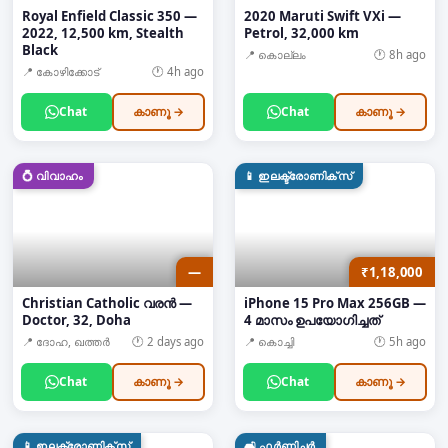
Royal Enfield Classic 350 —
2020 Maruti Swift VXi —
2022, 12,500 km, Stealth
Petrol, 32,000 km
Black
📍
കൊല്ലം
🕐
8h ago
📍
കോഴിക്കോട്
🕐
4h ago
Chat
കാണൂ →
Chat
കാണൂ →
💍
വിവാഹം
📱
ഇലക്ട്രോണിക്സ്
—
₹1,18,000
Christian Catholic വരൻ —
iPhone 15 Pro Max 256GB —
Doctor, 32, Doha
4 മാസം ഉപയോഗിച്ചത്
📍
ദോഹ, ഖത്തർ
🕐
2 days ago
📍
കൊച്ചി
🕐
5h ago
Chat
കാണൂ →
Chat
കാണൂ →
📱
ഇലക്ട്രോണിക്സ്
🛋️
ഫർണിച്ചർ