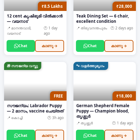
₹8.5 Lakhs
₹28,000
12 cent കൃഷിഭൂമി വിൽക്കാൻ
Teak Dining Set — 6 chair,
— വയനാട്
excellent condition
📍
മാനന്തവാടി,
🕐
1 day
📍
തിരുവനന്തപുരം
🕐
2 days ago
വയനാട്
ago
Chat
കാണൂ →
Chat
കാണൂ →
🎁
സൗജന്യ വസ്തു
🐾
വളർത്തുമൃഗം
FREE
₹18,000
സൗജന്യം: Labrador Puppy
German Shepherd Female
— 2 മാസം, vaccine ചെയ്തത്
Puppy — Champion blood,
തൃശ്ശൂർ
📍
കൊച്ചി
🕐
3h ago
📍
തൃശ്ശൂർ
🕐
1 day ago
Chat
കാണൂ →
Chat
കാണൂ →