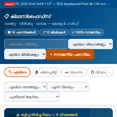
IPL 2026 Final: Kohli 112* — RCB ആദ്യമായി final-ൽ, CSK-നെ നേരിടും
ലൈവ്
📋
ക്ലാസ്‌ഫൈഡ്സ്
വാങ്ങൂ · വിൽക്കൂ · വാടക — കേരള & ഗൾഫ്
🟢
16 പരസ്യങ്ങൾ
📍
12 ജില്ലകൾ
✅
100% സൗജന്യം
+
സൗജന്യ പരസ്യം
›
🏷️
എല്ലാം
🏠
പ്രോപ്പർട്ടി
🚗
വാഹനം
💍
വിവാഹം
⚠️ തട്ടിപ്പ് തിരിച്ചറിയാം — 6 നിയമങ്ങൾ