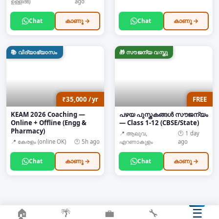
ഉള്ളിൽ)
ago
Chat
കാണൂ →
Chat
കാണൂ →
📚
വിദ്യാഭ്യാസം
🎁
സൗജന്യ വസ്തു
₹35,000 / yr
FREE
KEAM 2026 Coaching —
പഴയ പുസ്തകങ്ങൾ സൗജന്യം
Online + Offline (Engg &
— Class 1-12 (CBSE/State)
Pharmacy)
📍
ആലുവ,
🕐
1 day
📍
കേരളം (online OK)
🕐
5h ago
എറണാകുളം
ago
Chat
കാണൂ →
Chat
കാണൂ →
☰
🏠
🌴
💼
🔧