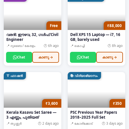
Free
₹88,000
വരൻ: ഈഴവ, 32, ഗൾഫ് Civil
Dell XPS 15 Laptop — i7, 16
Engineer
GB, barely used
📍
ദുബൈ / കേരളം
🕐
6h ago
📍
കൊച്ചി
🕐
8h ago
Chat
കാണൂ →
Chat
കാണൂ →
👔
ഫാഷൻ
📚
വിദ്യാഭ്യാസം
₹3,600
₹350
Kerala Kasavu Set Saree —
PSC Previous Year Papers
3 എണ്ണം, പുതിയത്
2018–2025 Full Set
📍
തൃശ്ശൂർ
🕐
2 days ago
📍
കോഴിക്കോട്
🕐
3 days ago