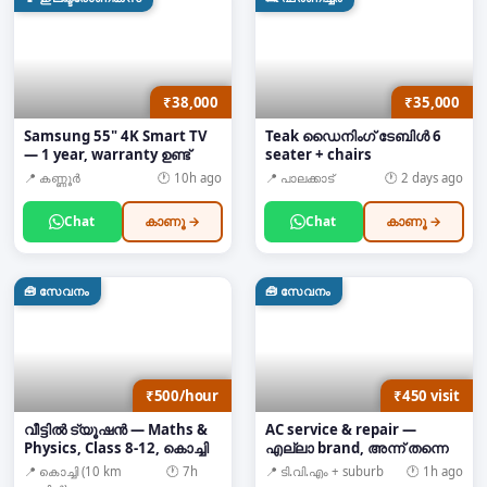
₹38,000
₹35,000
Samsung 55" 4K Smart TV
Teak ഡൈനിംഗ് ടേബിൾ 6
— 1 year, warranty ഉണ്ട്
seater + chairs
📍
കണ്ണൂർ
🕐
10h ago
📍
പാലക്കാട്
🕐
2 days ago
Chat
കാണൂ →
Chat
കാണൂ →
🧰
സേവനം
🧰
സേവനം
₹500/hour
₹450 visit
വീട്ടിൽ ട്യൂഷൻ — Maths &
AC service & repair —
Physics, Class 8-12, കൊച്ചി
എല്ലാ brand, അന്ന് തന്നെ
📍
കൊച്ചി (10 km
🕐
7h
📍
ടി.വി.എം + suburb
🕐
1h ago