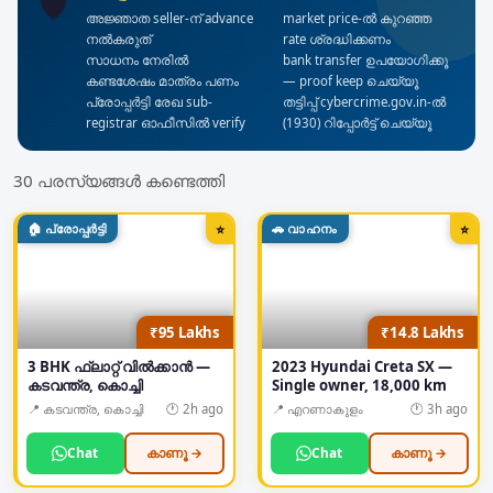
🛡️
അജ്ഞാത seller-ന് advance
market price-ൽ കുറഞ്ഞ
നൽകരുത്
rate ശ്രദ്ധിക്കണം
സാധനം നേരിൽ
bank transfer ഉപയോഗിക്കൂ
കണ്ടശേഷം മാത്രം പണം
— proof keep ചെയ്യൂ
പ്രോപ്പർട്ടി രേഖ sub-
തട്ടിപ്പ് cybercrime.gov.in-ൽ
registrar ഓഫീസിൽ verify
(1930) റിപ്പോർട്ട് ചെയ്യൂ
30
പരസ്യങ്ങൾ കണ്ടെത്തി
🏠
പ്രോപ്പർട്ടി
🚗
വാഹനം
⭐
⭐
₹95 Lakhs
₹14.8 Lakhs
3 BHK ഫ്ലാറ്റ് വിൽക്കാൻ —
2023 Hyundai Creta SX —
കടവന്ത്ര, കൊച്ചി
Single owner, 18,000 km
📍
കടവന്ത്ര, കൊച്ചി
🕐
2h ago
📍
എറണാകുളം
🕐
3h ago
Chat
കാണൂ →
Chat
കാണൂ →