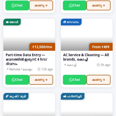
Chat
കാണൂ →
Chat
കാണൂ →
💼
ജോലി
🧰
സേവനം
₹12,000/mo
From ₹499
Part-time Data Entry —
AC Service & Cleaning — All
ഭവനത്തിൽ ഇരുന്ന്, 4 hrs/
brands, കൊച്ചി
ദിവസം
📍
കൊച്ചി
🕐
5h ago
📍
Remote / കേരളം
🕐
12h ago
Chat
കാണൂ →
Chat
കാണൂ →
🌾
കൃഷി / ഭൂമി
🛋️
ഫർണിച്ചർ